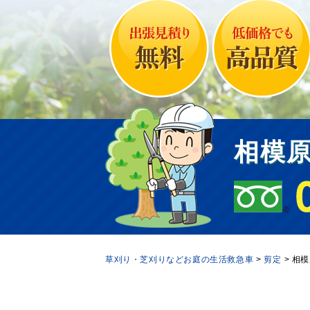
相模
草刈り・芝刈りなどお庭の生活救急車
剪定
相模