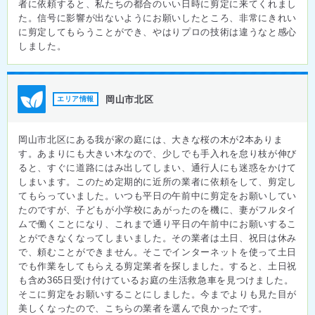
者に依頼すると、私たちの都合のいい日時に剪定に来てくれまし
た。信号に影響が出ないようにお願いしたところ、非常にきれい
に剪定してもらうことができ、やはりプロの技術は違うなと感心
しました。
岡山市北区
エリア情報
岡山市北区にある我が家の庭には、大きな桜の木が2本ありま
す。あまりにも大きい木なので、少しでも手入れを怠り枝が伸び
ると、すぐに道路にはみ出してしまい、通行人にも迷惑をかけて
しまいます。このため定期的に近所の業者に依頼をして、剪定し
てもらっていました。いつも平日の午前中に剪定をお願いしてい
たのですが、子どもが小学校にあがったのを機に、妻がフルタイ
ムで働くことになり、これまで通り平日の午前中にお願いするこ
とができなくなってしまいました。その業者は土日、祝日は休み
で、頼むことができません。そこでインターネットを使って土日
でも作業をしてもらえる剪定業者を探しました。すると、土日祝
も含め365日受け付けているお庭の生活救急車を見つけました。
そこに剪定をお願いすることにしました。今までよりも見た目が
美しくなったので、こちらの業者を選んで良かったです。