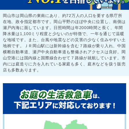
岡山市は岡山県の東南にあり、約72万人の人口を要する県庁所
在地、政令指定都市です。岡山平野のほぼ中央に位置し、南側は
瀬戸内海に面しています。日照時間は年2000時間と長く、年間
降水量は1,100ミリ程度と少ないのが特徴で、一年を通じて温暖
な地域です。また、台風や地震などの災害の少なく住みやすい土
地柄です。ＪＲ岡山駅には新幹線を含む７路線が乗り入れ、中国
横断自動車道、瀬戸中央自動車道も整備されアクセスは良好。岡
山空港には国内線と国際線合わせて７路線が就航しています。市
内には庭造りに力を入れている家庭も多く、庭木などを扱う販売
店も多数あります。