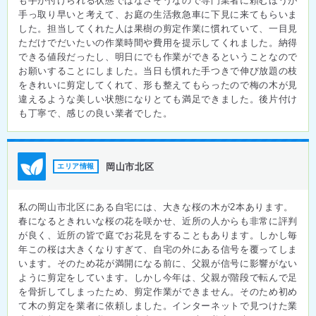
も手が付けられる状態ではなさそうなので専門業者に頼むほうが
手っ取り早いと考えて、お庭の生活救急車に下見に来てもらいま
した。担当してくれた人は果樹の剪定作業に慣れていて、一目見
ただけでだいたいの作業時間や費用を提示してくれました。納得
できる値段だったし、明日にでも作業ができるということなので
お願いすることにしました。当日も慣れた手つきで伸び放題の枝
をきれいに剪定してくれて、形も整えてもらったので梅の木が見
違えるような美しい状態になりとても満足できました。後片付け
も丁寧で、感じの良い業者でした。
岡山市北区
エリア情報
私の岡山市北区にある自宅には、大きな桜の木が2本あります。
春になるときれいな桜の花を咲かせ、近所の人からも非常に評判
が良く、近所の皆で庭でお花見をすることもあります。しかし毎
年この桜は大きくなりすぎて、自宅の外にある信号を覆ってしま
います。そのため花が満開になる前に、父親が信号に影響がない
ように剪定をしています。しかし今年は、父親が階段で転んで足
を骨折してしまったため、剪定作業ができません。そのため初め
て木の剪定を業者に依頼しました。インターネットで見つけた業