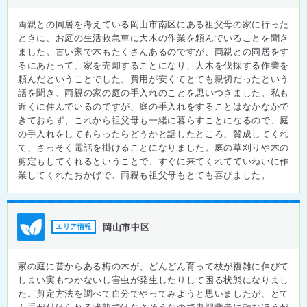
両親との同居を考えている岡山市南区にある祖父母の家に行った
ときに、お庭の生活救急車に大木の作業を頼んでいることを聞き
ました。古い家で木もたくさんあるのですが、両親との同居をす
るにあたって、家を売却することになり、大木を伐採する作業を
頼んだということでした。費用が安くてとても親切だったという
話を聞き、両親の家の庭の手入れのことを思いつきました。私も
近くに住んでいるのですが、庭の手入れをすることはなかなかで
きておらず、これから祖父母も一緒に暮らすことになるので、庭
の手入れをしてもらったらどうかと話したところ、賛成してくれ
て、さっそく電話を掛けることになりました。庭の草刈りや木の
剪定もしてくれるということで、すぐに来てくれてていねいに作
業してくれたおかげで、両親も祖父母もとても喜びました。
岡山市中区
エリア情報
家の庭に昔からある梅の木が、どんどん育って枝が複雑に伸びて
しまい実もつかないし害虫が発生したりして困る状態になりまし
た。剪定方法を調べて自分でやってみようと思いましたが、とて