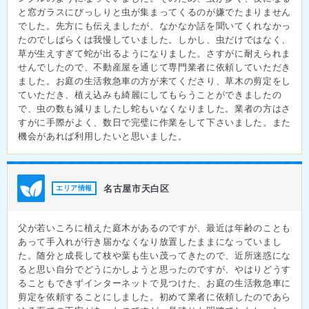
と窓ガラスにびっしりと虫が集まってくるのが嫌でたまりません
でした。先方にも伝えましたが、なかなか話を聞いてくれなかっ
たのでしばらくは我慢していました。しかし、虫だけではなく、
草が生えすぎて蛇が出るようになりました。さすがに耐えられま
せんでしたので、不動産屋を通じて専門業者に依頼していただき
ました。お庭の生活救急車の方が来てくださり、草木の剪定をし
ていただき、植え込みも綺麗にしてもらうことができましたの
で、虫の数も減りましたし蛇もいなくなりました。業者の方はさ
すがに手際がよく、数日で完璧に作業をして下さいました。また
機会があれば利用したいと思いました。
名古屋市天白区
エリア情報
父が若いころに植えた庭木があるのですが、最近は年齢のことも
あって手入れが行き届かなくなり放置したままになっていまし
た。随分と成長して枝や葉も生い茂ってきたので、近所迷惑にな
ると思い自分でどうにかしようと思ったのですが、やはりどうす
ることもできずインターネットで見つけた、お庭の生活救急車に
剪定を依頼することにしました。初めて業者に依頼したのであら