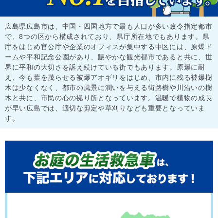
広島県広島市は、中国・四国地方で最も人口が多い政令指定都市
で、8つの区から構成されており、県庁所在地でもあります。県
庁をはじめ官公庁や企業のオフィスが集中する中区には、原爆ド
ームや平和記念公園があり、賑やかな観光都市であると共に、世
界に平和の大切さを訴え続けている街でもあります。原爆に耐
え、今も葉を茂らせる被爆アオギリをはじめ、市内に残る被爆樹
木は少なくなく、都市の風景に潤いを与える街路樹や川沿いの樹
木と共に、市民の心の拠り所となっています。温暖で植物の成長
が早い広島では、適切な剪定や草刈りなども重要となっていま
す。