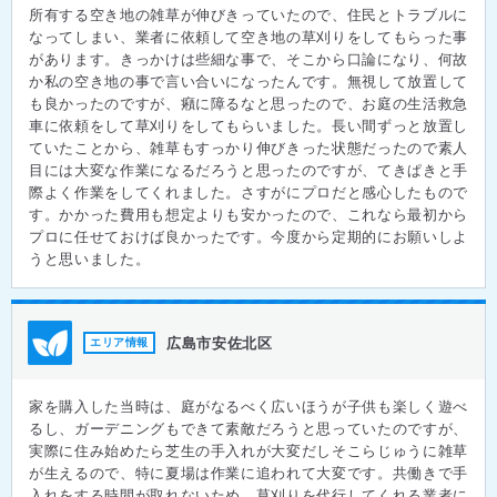
所有する空き地の雑草が伸びきっていたので、住民とトラブルに
なってしまい、業者に依頼して空き地の草刈りをしてもらった事
があります。きっかけは些細な事で、そこから口論になり、何故
か私の空き地の事で言い合いになったんです。無視して放置して
も良かったのですが、癪に障るなと思ったので、お庭の生活救急
車に依頼をして草刈りをしてもらいました。長い間ずっと放置し
ていたことから、雑草もすっかり伸びきった状態だったので素人
目には大変な作業になるだろうと思ったのですが、てきぱきと手
際よく作業をしてくれました。さすがにプロだと感心したもので
す。かかった費用も想定よりも安かったので、これなら最初から
プロに任せておけば良かったです。今度から定期的にお願いしよ
うと思いました。
広島市安佐北区
エリア情報
家を購入した当時は、庭がなるべく広いほうが子供も楽しく遊べ
るし、ガーデニングもできて素敵だろうと思っていたのですが、
実際に住み始めたら芝生の手入れが大変だしそこらじゅうに雑草
が生えるので、特に夏場は作業に追われて大変です。共働きで手
入れをする時間が取れないため、草刈りを代行してくれる業者に